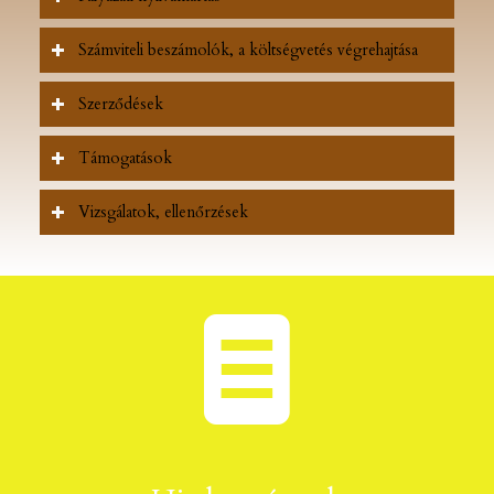
Számviteli beszámolók, a költségvetés végrehajtása
Szerződések
Támogatások
Vizsgálatok, ellenőrzések