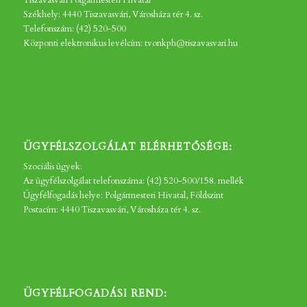
Tiszavasvári Polgármesteri Hivatal
Székhely: 4440 Tiszavasvári, Városháza tér 4. sz.
Telefonszám: (42) 520-500
Központi elektronikus levélcím: tvonkph@tiszavasvari.hu
ÜGYFÉLSZOLGÁLAT ELÉRHETŐSÉGE:
Szociális ügyek:
Az ügyfélszolgálat telefonszáma: (42) 520-500/158. mellék
Ügyfélfogadás helye: Polgármesteri Hivatal, Földszint
Postacím: 4440 Tiszavasvári, Városháza tér 4. sz.
ÜGYFÉLFOGADÁSI REND: