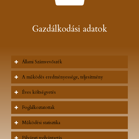
Gazdálkodási adatok
Állami Számvevőszék
A működés eredményessége, teljesítmény
Éves költségvetés
Foglalkoztatottak
Működési statisztika
Pályázati nyilvántartás