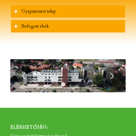
Gyepmesteri telep
Befogott ebek
Következő
1
2
3
ELÉRHETŐSÉG: