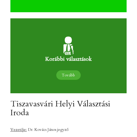
Korábbi választások
Tovább
Tiszavasvári Helyi Választási
Iroda
Vezetője:
Dr. Kovács János jegyző