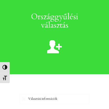
Országgyűlési
választás
Nagy kontraszt váltása
Betűméret váltása
Választási információk