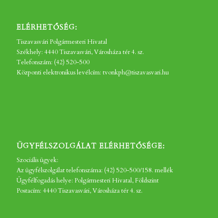
ELÉRHETŐSÉG:
Tiszavasvári Polgármesteri Hivatal
Székhely: 4440 Tiszavasvári, Városháza tér 4. sz.
Telefonszám: (42) 520-500
Központi elektronikus levélcím: tvonkph@tiszavasvari.hu
ÜGYFÉLSZOLGÁLAT ELÉRHETŐSÉGE:
Szociális ügyek:
Az ügyfélszolgálat telefonszáma: (42) 520-500/158. mellék
Ügyfélfogadás helye: Polgármesteri Hivatal, Földszint
Postacím: 4440 Tiszavasvári, Városháza tér 4. sz.