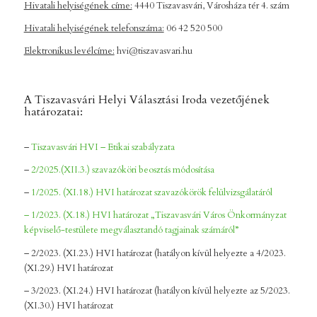
Hivatali helyiségének címe:
4440 Tiszavasvári, Városháza tér 4. szám
Hivatali helyiségének telefonszáma:
06 42 520 500
Elektronikus levélcíme:
hvi@tiszavasvari.hu
A Tiszavasvári Helyi Választási Iroda vezetőjének
határozatai:
–
Tiszavasvári HVI – Etikai szabályzata
–
2/2025.(XII.3.) szavazóköri beosztás módosítása
–
1/2025. (XI.18.) HVI határozat szavazókörök felülvizsgálatáról
– 1/2023. (X.18.) HVI határozat „Tiszavasvári Város Önkormányzat
képviselő-testülete megválasztandó tagjainak számáról”
– 2/2023. (XI.23.) HVI határozat (hatályon kívül helyezte a 4/2023.
(XI.29.) HVI határozat
– 3/2023. (XI.24.) HVI határozat (hatályon kívül helyezte az 5/2023.
(XI.30.) HVI határozat