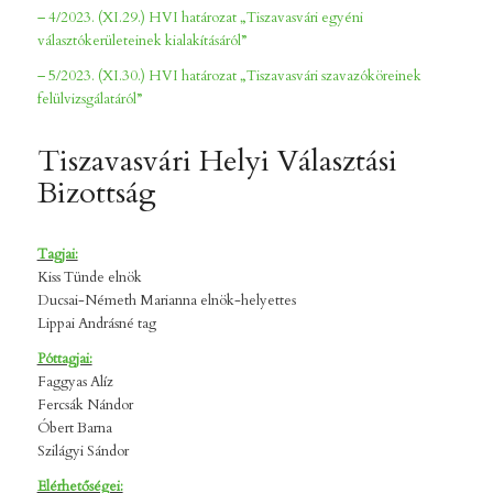
– 4/2023. (XI.29.) HVI határozat „Tiszavasvári egyéni
választókerületeinek kialakításáról”
– 5/2023. (XI.30.) HVI határozat „Tiszavasvári szavazóköreinek
felülvizsgálatáról”
Tiszavasvári Helyi Választási
Bizottság
Tagjai:
Kiss Tünde elnök
Ducsai-Németh Marianna elnök-helyettes
Lippai Andrásné tag
Póttagjai:
Faggyas Alíz
Fercsák Nándor
Óbert Barna
Szilágyi Sándor
Elérhetőségei: