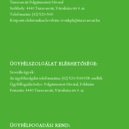
Tiszavasvári Polgármesteri Hivatal
Székhely: 4440 Tiszavasvári, Városháza tér 4. sz.
Telefonszám: (42) 520-500
Központi elektronikus levélcím: tvonkph@tiszavasvari.hu
ÜGYFÉLSZOLGÁLAT ELÉRHETŐSÉGE:
Szociális ügyek:
Az ügyfélszolgálat telefonszáma: (42) 520-500/158. mellék
Ügyfélfogadás helye: Polgármesteri Hivatal, Földszint
Postacím: 4440 Tiszavasvári, Városháza tér 4. sz.
ÜGYFÉLFOGADÁSI REND: