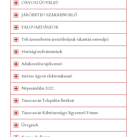
ORVOSI ÜGYELET
JÁRÓBETEG SZAKRENDELŐ
FALUGAZDÁSZOK
Téli üzemeltetési szerződés(utak takarítási sorrendje)
Hatósági nyilvántartások
Adatkezelési tájékoztató
Intézze ügyeit elektronikusan!
Népszámlálás 2022.
Tiszavasvári Települési Értéktár
Tiszavasvári Kábítószerügyi Egyeztető Fórum
Üvegzseb