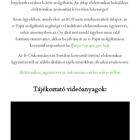
bejelentkezéshez kötött szolgáltatás. Az űrlap elektronikus beküldése
elektronikus azonosítást követően lehetséges!
Azon ügyekben, amelyekre az EOP nem rendszeresített űrlapot, az
e-Papír szolgáltatás segítségével indítható elektronikusan ügyintézés,
tehát amennyiben az Ön által intézendő ügyben nem talál
formanyomtatványt, akkor beadványát az e-Papír szolgáltatáson
keresztül terjesztheti be (
https://epapir.gov.hu
).
Az E-Önkormányzati Portálon keresztül történő elektronikus
ügyintézésről az alábbi általános tájékoztatókban olvashat részletesen:
Elektronikus_ügyintézés az önkormányzati hivatali portálon
Tájékoztató videóanyagok: