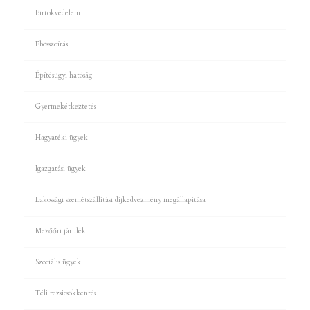
Birtokvédelem
Ebösszeírás
Építésügyi hatóság
Gyermekétkeztetés
Hagyatéki ügyek
Igazgatási ügyek
Lakossági szemétszállítási díjkedvezmény megállapítása
Mezőőri járulék
Szociális ügyek
Téli rezsicsökkentés