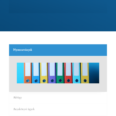
Nyomtatványok
Adóügy
Anyakönyvi ügyek