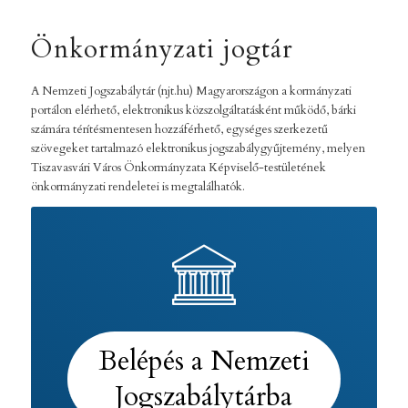
Önkormányzati jogtár
A Nemzeti Jogszabálytár (njt.hu) Magyarországon a kormányzati
portálon elérhető, elektronikus közszolgáltatásként működő, bárki
számára térítésmentesen hozzáférhető, egységes szerkezetű
szövegeket tartalmazó elektronikus jogszabálygyűjtemény, melyen
Tiszavasvári Város Önkormányzata Képviselő-testületének
önkormányzati rendeletei is megtalálhatók.
Belépés a Nemzeti
Jogszabálytárba