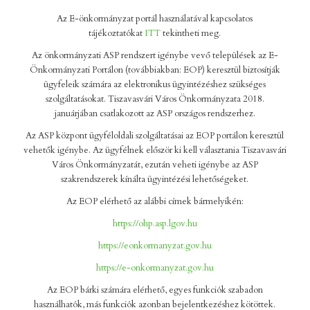
Az E-önkormányzat portál használatával kapcsolatos
tájékoztatókat
ITT
tekintheti meg.
Az önkormányzati ASP rendszert igénybe vevő települések az E-
Önkormányzati Portálon (továbbiakban: EOP) keresztül biztosítják
ügyfeleik számára az elektronikus ügyintézéshez szükséges
szolgáltatásokat. Tiszavasvári Város Önkormányzata 2018.
januárjában csatlakozott az ASP országos rendszerhez.
Az ASP központ ügyféloldali szolgáltatásai az EOP portálon keresztül
vehetők igénybe. Az ügyfélnek először ki kell választania Tiszavasvári
Város Önkormányzatát, ezután veheti igénybe az ASP
szakrendszerek kínálta ügyintézési lehetőségeket.
Az EOP elérhető az alábbi címek bármelyikén:
https://ohp.asp.lgov.hu
https://eonkormanyzat.gov.hu
https://e-onkormanyzat.gov.hu
Az EOP bárki számára elérhető, egyes funkciók szabadon
használhatók, más funkciók azonban bejelentkezéshez kötöttek.