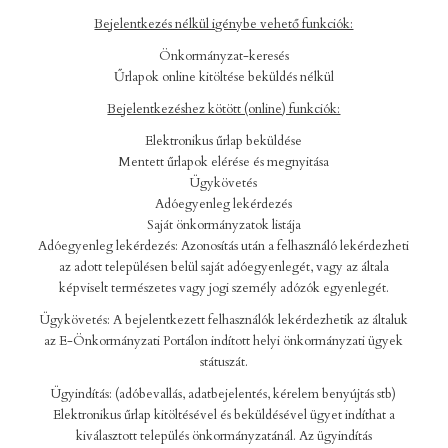
Bejelentkezés nélkül igénybe vehető funkciók:
Önkormányzat-keresés
Űrlapok online kitöltése beküldés nélkül
Bejelentkezéshez kötött (online) funkciók:
Elektronikus űrlap beküldése
Mentett űrlapok elérése és megnyitása
Ügykövetés
Adóegyenleg lekérdezés
Saját önkormányzatok listája
Adóegyenleg lekérdezés: Azonosítás után a felhasználó lekérdezheti
az adott településen belül saját adóegyenlegét, vagy az általa
képviselt természetes vagy jogi személy adózók egyenlegét.
Ügykövetés: A bejelentkezett felhasználók lekérdezhetik az általuk
az E-Önkormányzati Portálon indított helyi önkormányzati ügyek
státuszát.
Ügyindítás: (adóbevallás, adatbejelentés, kérelem benyújtás stb)
Elektronikus űrlap kitöltésével és beküldésével ügyet indíthat a
kiválasztott település önkormányzatánál. Az ügyindítás