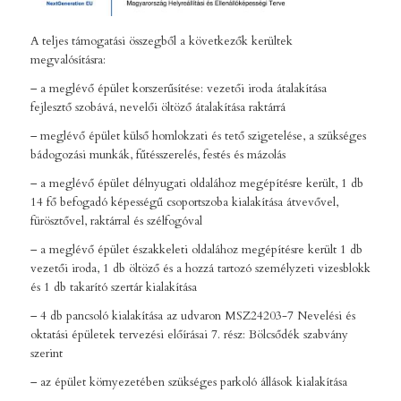
A teljes támogatási összegből a következők kerültek
megvalósításra:
– a meglévő épület korszerűsítése: vezetői iroda átalakítása
fejlesztő szobává, nevelői öltöző átalakítása raktárrá
– meglévő épület külső homlokzati és tető szigetelése, a szükséges
bádogozási munkák, fűtésszerelés, festés és mázolás
– a meglévő épület délnyugati oldalához megépítésre került, 1 db
14 fő befogadó képességű csoportszoba kialakítása átvevővel,
fürösztővel, raktárral és szélfogóval
– a meglévő épület északkeleti oldalához megépítésre került 1 db
vezetői iroda, 1 db öltöző és a hozzá tartozó személyzeti vizesblokk
és 1 db takarító szertár kialakítása
– 4 db pancsoló kialakítása az udvaron MSZ24203-7 Nevelési és
oktatási épületek tervezési előírásai 7. rész: Bölcsődék szabvány
szerint
– az épület környezetében szükséges parkoló állások kialakítása