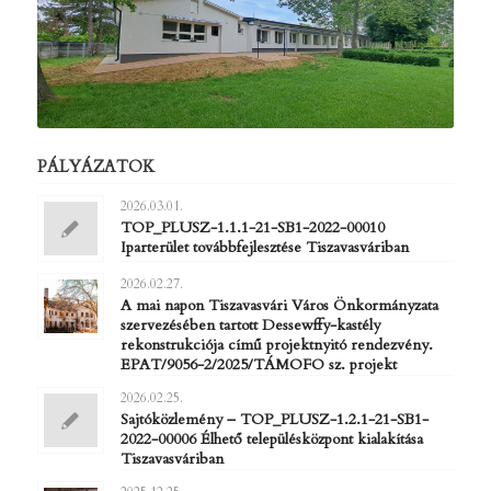
PÁLYÁZATOK
2026.03.01.
TOP_PLUSZ-1.1.1-21-SB1-2022-00010
Iparterület továbbfejlesztése Tiszavasváriban
2026.02.27.
A mai napon Tiszavasvári Város Önkormányzata
szervezésében tartott Dessewffy-kastély
rekonstrukciója című projektnyitó rendezvény.
EPAT/9056-2/2025/TÁMOFO sz. projekt
2026.02.25.
Sajtóközlemény – TOP_PLUSZ-1.2.1-21-SB1-
2022-00006 Élhető településközpont kialakítása
Tiszavasváriban