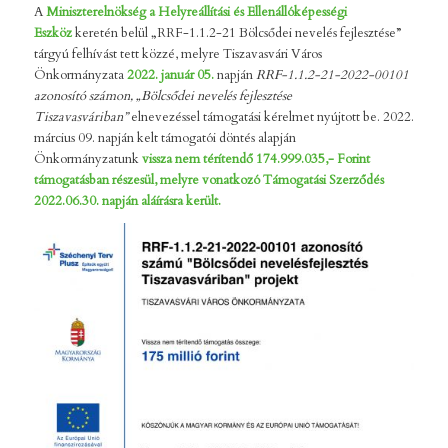
A
Miniszterelnökség a Helyreállítási és Ellenállóképességi
Eszköz
keretén belül „RRF-1.1.2-21 Bölcsődei nevelés fejlesztése”
tárgyú felhívást tett közzé, melyre Tiszavasvári Város
Önkormányzata
2022. január 05.
napján
RRF-1.1.2-21-2022-00101
azonosító számon, „Bölcsődei nevelés fejlesztése
Tiszavasváriban”
elnevezéssel támogatási kérelmet nyújtott be. 2022.
március 09. napján kelt támogatói döntés alapján
Önkormányzatunk
vissza nem térítendő 174.999.035,- Forint
támogatásban részesül, melyre vonatkozó Támogatási Szerződés
2022.06.30. napján aláírásra került.