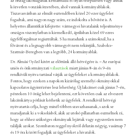
az ország lakosságának kétharmada él olyan településen vagy annak
közvetlen vonzáskörzetében, ahol vannak kormányablakok.
Tiszavasváriban az elmúlt esztendőben közel 20 ezer ügyfelet
fogadtak, ami nagyon nagy szám, ez indokolta a bővítést is. A
helyettes államtitkár kifejtette: vármegyei hivatalaink teljesítménye
országos viszonylatban is kiemelkedő, áprilisban közel 69 ezres
ügyfélforgalmat regisztráltak. S ha maradunk a számoknál, ha a
fővárost és a legnagyobb vármegyét nem tekintjük, Szabolcs-
Szatmár-Beregben van a legtöbb, 24 kormányablak.
Dr. Almási Győző kitért az előttünk álló hétvégére is. – Az európai
uniós és önkormányzati
választások
miatt június 8-án és 9-én
rendkívüli nyitva tartással várják az ügyfeleket a kormányablakok.
Fontos, hogy ezeken a napokon kizárólag személyi okmányokkal
kapcsolatos ügyintézésre lesz lehetőség. Új lakcímet csak június 7-én,
pénteken 10 óráig lehet bejelenteni, ezt követően csak az elveszett
lakcímkártya pótlását kérhetik az ügyfelek. A rendkívül hétvégi
nyitvatartás célja, hogy minél többen szavazhassanak, s azok se
maradjanak ki a voksolásból, akik az utolsó pillanatban eszmélnek rá,
hogy az ehhez szükséges okmányaik lejártak vagy egyszerűen nem
találják azokat. Szombaton reggel nyolctól délután négyig, vasárnap 7
és 19 óra között fogadják az ügyfeleket a hivatalok.