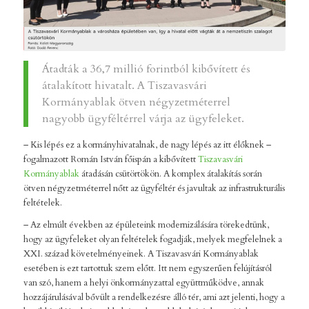
Átadták a 36,7 millió forintból kibővített és
átalakított hivatalt. A Tiszavasvári
Kormányablak ötven négyzetméterrel
nagyobb ügyféltérrel várja az ügyfeleket.
– Kis lépés ez a kormányhivatalnak, de nagy lépés az itt élőknek –
fogalmazott Román István főispán a kibővített
Tiszavasvári
Kormányablak
átadásán csütörtökön. A komplex átalakítás során
ötven négyzetméterrel nőtt az ügyféltér és javultak az infrastrukturális
feltételek.
– Az elmúlt években az épületeink modernizálására törekedtünk,
hogy az ügyfeleket olyan feltételek fogadják, melyek megfelelnek a
XXI. század követelményeinek. A Tiszavasvári Kormányablak
esetében is ezt tartottuk szem előtt. Itt nem egyszerűen felújításról
van szó, hanem a helyi önkormányzattal együttműködve, annak
hozzájárulásával bővült a rendelkezésre álló tér, ami azt jelenti, hogy a