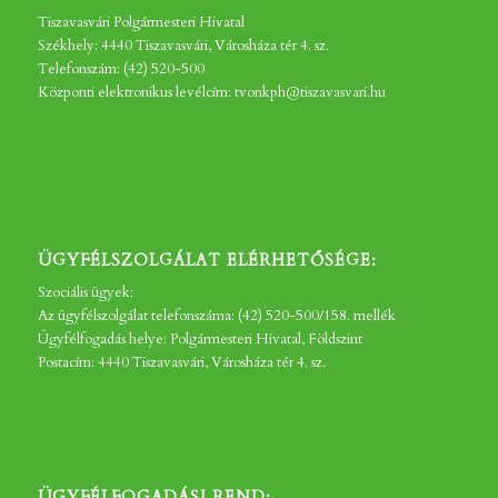
Tiszavasvári Polgármesteri Hivatal
Székhely: 4440 Tiszavasvári, Városháza tér 4. sz.
Telefonszám: (42) 520-500
Központi elektronikus levélcím: tvonkph@tiszavasvari.hu
ÜGYFÉLSZOLGÁLAT ELÉRHETŐSÉGE:
Szociális ügyek:
Az ügyfélszolgálat telefonszáma: (42) 520-500/158. mellék
Ügyfélfogadás helye: Polgármesteri Hivatal, Földszint
Postacím: 4440 Tiszavasvári, Városháza tér 4. sz.
ÜGYFÉLFOGADÁSI REND: