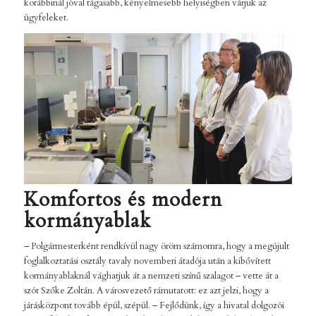
korábbinál jóval tágasabb, kényelmesebb helyiségben várjuk az
ügyfeleket.
Komfortos és modern
kormányablak
– Polgármesterként rendkívül nagy öröm számomra, hogy a megújult
foglalkoztatási osztály tavaly novemberi átadója után a kibővített
kormányablaknál vághatjuk át a nemzeti színű szalagot – vette át a
szót Szőke Zoltán. A városvezető rámutatott: ez azt jelzi, hogy a
járásközpont tovább épül, szépül. – Fejlődünk, így a hivatal dolgozói