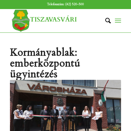
Telefonszám: (42) 520-500
Kormányablak:
emberközpontú
ügyintézés