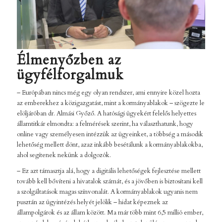
Élmenyőzben az
ügyfélforgalmuk
– Európában nincs még egy olyan rendszer, ami ennyire közel hozta
az emberekhez a közigazgatást, mint a kormányablakok – szögezte le
elöljáróban dr. Almási Győző. A hatósági ügyekért felelős helyettes
államtitkár elmondta: a felmérések szerint, ha választhatunk, hogy
online vagy személyesen intézzük az ügyeinket, a többség a második
lehetőség mellett dönt, azaz inkább besétálunk a kormányablakokba,
ahol segítenek nekünk a dolgozók.
– Ez azt támasztja alá, hogy a digitális lehetőségek fejlesztése mellett
tovább kell bővíteni a hivatalok számát, és a jövőben is biztosítani kell
a szolgáltatások magas színvonalát. A kormányablakok ugyanis nem
pusztán az ügyintézés helyét jelölik – hidat képeznek az
állampolgárok és az állam között. Ma már több mint 6,5 millió ember,