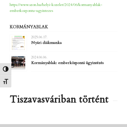
https://www.szon.hu/helyi-kozelet/2024/06/kormanyablak-
emberkozpontu-ugyintezes
KORMÁNYABLAK
2025.06.17.
Nyári diákmunka
2024.06.06.
Kormányablak: emberközpontú ügyintézés
Nagy kontraszt váltása
Betűméret váltása
Tiszavasváriban történt