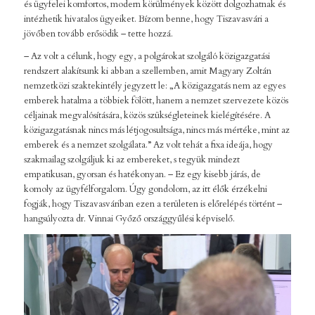
és ügyfelei komfortos, modern körülmények között dolgozhatnak és
intézhetik hivatalos ügyeiket. Bízom benne, hogy Tiszavasvári a
jövőben tovább erősödik – tette hozzá.
– Az volt a célunk, hogy egy, a polgárokat szolgáló közigazgatási
rendszert alakítsunk ki abban a szellemben, amit Magyary Zoltán
nemzetközi szaktekintély jegyzett le: „A közigazgatás nem az egyes
emberek hatalma a többiek fölött, hanem a nemzet szervezete közös
céljainak megvalósítására, közös szükségleteinek kielégítésére. A
közigazgatásnak nincs más létjogosultsága, nincs más mértéke, mint az
emberek és a nemzet szolgálata.” Az volt tehát a fixa ideája, hogy
szakmailag szolgáljuk ki az embereket, s tegyük mindezt
empatikusan, gyorsan és hatékonyan. – Ez egy kisebb járás, de
komoly az ügyfélforgalom. Úgy gondolom, az itt élők érzékelni
fogják, hogy Tiszavasváriban ezen a területen is előrelépés történt –
hangsúlyozta dr. Vinnai Győző országgyűlési képviselő.