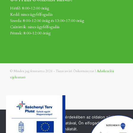
Hétfő: 8:00-12:00 óráig
Kedd: nincs ügyfélfogadás
Szerda: 8:00-12:00 óráig és 13:00-17:00 óráig
Csütörtök: nincs ügyfélfogadás
Péntek: 8:00-12:00 óráig
© Minden jog fenntartva 2024 - Tiszavasvári Önkormányzat |
Adatkezelési
tájékoztató
A jobb felhasználói élmény érdekében az oldalon sütiket
használunk. Oldalunk használatával, Ön elfogadja a cookie-k
használatát.