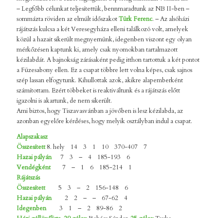
– Legfőbb célunkat teljesítettük, bennmaradtunk az NB II-ben
–
sommázta röviden az elmúlt időszakot
Türk Ferenc
.
– Az alsóházi
rájátszás kulcsa a két Veresegyháza elleni találkozó volt, amelyek
közül a hazait sikerült megnyernünk, idegenben viszont egy olyan
mérkőzésen kaptunk ki, amely csak nyomokban tartalmazott
kézilabdát. A bajnokság zárásaként pedig itthon tartottuk a két pontot
a Füzesabony ellen. Ez a csapat többre lett volna képes, csak sajnos
szép lassan elfogytunk. Kihullottak azok, akikre alapemberként
számítottam. Ezért többeket is reaktiváltunk és a rájátszás előtt
igazolni is akartunk, de nem sikerült.
Ami biztos, hogy Tiszavasváriban a jövőben is lesz kézilabda, az
azonban egyelőre kérdéses, hogy melyik osztályban indul a csapat.
Alapszakasz
Összesített
8. hely 14 3 1 10 370-407 7
Hazai pályán
7 3 – 4 185-193 6
Vendégként
7 – 1 6 185-214 1
Rájátszás
Összesített
5 3 – 2 156-148 6
Hazai pályán
2 2 – – 67-62 4
Idegenben
3 1 – 2 89-86 2