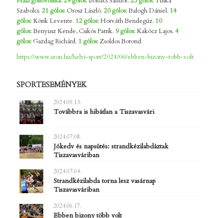
Házi góllövőlista.
29 gólos:
Bohács Sándor.
25 gólos:
Tuska
Szabolcs.
21 gólos:
Orosz László.
20 gólos:
Balogh Dániel.
14
gólos:
Kórik Levente.
12 gólos:
Horváth Bendegúz.
10
gólos:
Benyusz Kende, Csikós Patrik.
9 gólos:
Kakócz Lajos.
4
gólos:
Gazdag Richárd.
1 gólos:
Zsoldos Botond.
https://www.szon.hu/helyi-sport/2024/06/ebben-bizony-tobb-volt
SPORTESEMÉNYEK
2024.09.13.
Továbbra is hibátlan a Tiszavasvári
2024.07.08.
Jókedv és napsütés: strandkézilabdáztak
Tiszavasváriban
2024.07.04.
Strandkézilabda torna lesz vasárnap
Tiszavasváriban
2024.06.17.
Ebben bizony több volt