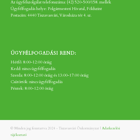
Az ügyfélszolgálat telefonszáma: (42) 520-500/158. mellék
Ügyfélfogadás helye: Polgármesteri Hivatal, Földszint
Postacím: 4440 Tiszavasvári, Városháza tér 4. sz.
ÜGYFÉLFOGADÁSI REND:
Hétfő: 8:00-12:00 óráig
Kedd: nincs ügyfélfogadás
Szerda: 8:00-12:00 óráig és 13:00-17:00 óráig
Csütörtök: nincs ügyfélfogadás
Péntek: 8:00-12:00 óráig
© Minden jog fenntartva 2024 - Tiszavasvári Önkormányzat |
Adatkezelési
tájékoztató