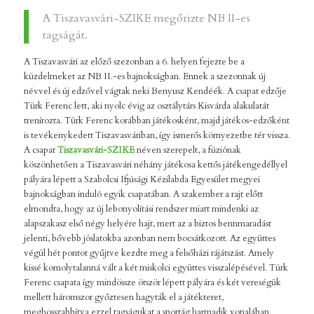
A Tiszavasvári-SZIKE megőrizte NB II-es
tagságát.
A Tiszavasvári az előző szezonban a 6. helyen fejezte be a
küzdelmeket az NB II.-es bajnokságban. Ennek a szezonnak új
névvel és új edzővel vágtak neki Benyusz Kendéék. A csapat edzője
Türk Ferenc lett, aki nyolc évig az osztálytárs Kisvárda alakulatát
trenírozta. Türk Ferenc korábban játékosként, majd játékos-edzőként
is tevékenykedett Tiszavasváriban, így ismerős környezetbe tér vissza.
A csapat
Tiszavasvári-SZIKE
néven szerepelt, a fúziónak
köszönhetően a Tiszavasvári néhány játékosa kettős játékengedéllyel
pályára lépett a Szabolcsi Ifjúsági Kézilabda Egyesület megyei
bajnokságban induló egyik csapatában. A szakember a rajt előtt
elmondta, hogy az új lebonyolítási rendszer miatt mindenki az
alapszakasz első négy helyére hajt, mert az a biztos bennmaradást
jelenti, bővebb jóslatokba azonban nem bocsátkozott. Az együttes
végül hét pontot gyűjtve kezdte meg a felsőházi rájátszást. Amely
kissé komolytalanná vált a két miskolci együttes visszalépésével. Türk
Ferenc csapata így mindössze ötször lépett pályára és két vereségük
mellett háromszor győztesen hagyták el a játékteret,
meghosszabbítva ezzel tagságukat a sportág harmadik vonalában.