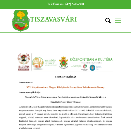
Telefonszám: (42) 520-500