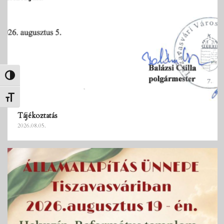
Nagy kontraszt váltása
Betűméret váltása
Tájékoztatás
2026.08.05.