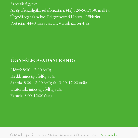
Szociális ügyek:
Az ügyfélszolgálat telefonszáma: (42) 520-500/158. mellék
Ügyfélfogadás helye: Polgármesteri Hivatal, Földszint
Postacím: 4440 Tiszavasvári, Városháza tér 4. sz.
ÜGYFÉLFOGADÁSI REND:
Hétfő: 8:00-12:00 óráig
Kedd: nincs ügyfélfogadás
Szerda: 8:00-12:00 óráig és 13:00-17:00 óráig
Csütörtök: nincs ügyfélfogadás
Péntek: 8:00-12:00 óráig
© Minden jog fenntartva 2024 - Tiszavasvári Önkormányzat |
Adatkezelési