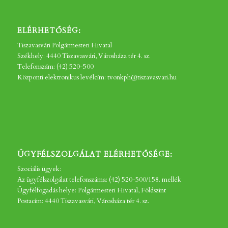
ELÉRHETŐSÉG:
Tiszavasvári Polgármesteri Hivatal
Székhely: 4440 Tiszavasvári, Városháza tér 4. sz.
Telefonszám: (42) 520-500
Központi elektronikus levélcím: tvonkph@tiszavasvari.hu
ÜGYFÉLSZOLGÁLAT ELÉRHETŐSÉGE:
Szociális ügyek:
Az ügyfélszolgálat telefonszáma: (42) 520-500/158. mellék
Ügyfélfogadás helye: Polgármesteri Hivatal, Földszint
Postacím: 4440 Tiszavasvári, Városháza tér 4. sz.