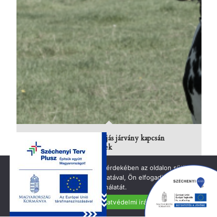
Ragadós száj- és körömfájás járvány kapcsán
elrendelt hazai intézkedések
2025.03.18.
A jobb felhasználói élmény érdekében az oldalon sütiket
használunk. Oldalunk használatával, Ön elfogadja a cookie-k
használatát.
Elfogadom
Adatvédelmi irányelvek