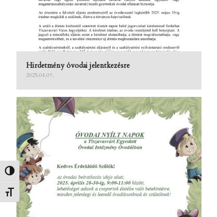
Hirdetmény óvodai jelentkezésre
2025.04.07.
Nagy kontraszt váltása
Betűméret váltása