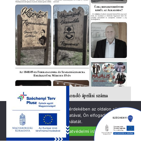
Megjelent a Vasvári Hírmondó áprilisi száma
2025.04.30.
A jobb felhasználói élmény érdekében az oldalon sütiket
használunk. Oldalunk használatával, Ön elfogadja a cookie-k
használatát.
Elfogadom
Adatvédelmi irányelvek