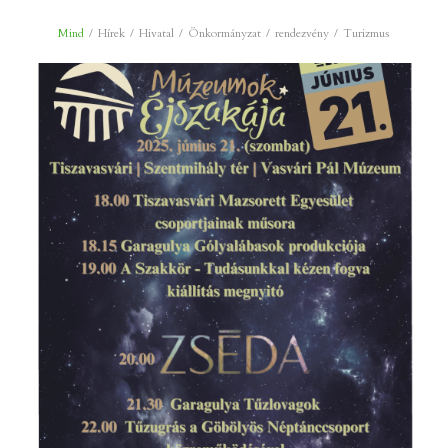
Mind
/
Hírek
/
Hivatal
/
Önkormányzat
/
rendezvény
/
Turizmus