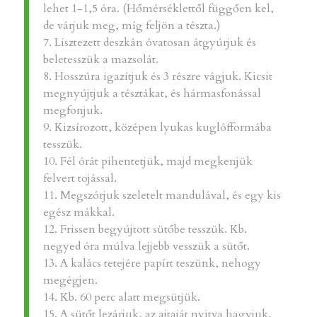
lehet 1-1,5 óra. (Hőmérséklettől függően kel,
de várjuk meg, míg feljön a tészta.)
7. Lisztezett deszkán óvatosan átgyúrjuk és
beletesszük a mazsolát.
8. Hosszúra igazítjuk és 3 részre vágjuk. Kicsit
megnyújtjuk a tésztákat, és hármasfonással
megfonjuk.
9. Kizsírozott, középen lyukas kuglófformába
tesszük.
10. Fél órát pihentetjük, majd megkenjük
felvert tojással.
11. Megszórjuk szeletelt mandulával, és egy kis
egész mákkal.
12. Frissen begyújtott sütőbe tesszük. Kb.
negyed óra múlva lejjebb vesszük a sütőt.
13. A kalács tetejére papírt teszünk, nehogy
megégjen.
14. Kb. 60 perc alatt megsütjük.
15. A sütőt lezárjuk, az ajtaját nyitva hagyjuk,