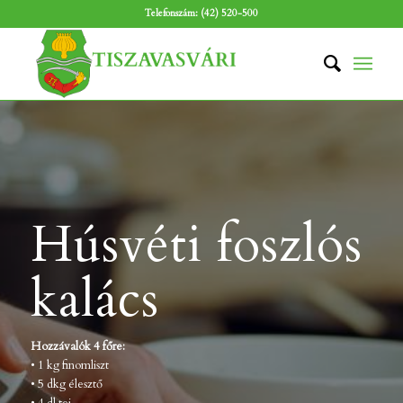
Telefonszám: (42) 520-500
Húsvéti foszlós
kalács
Hozzávalók 4 főre:
• 1 kg finomliszt
• 5 dkg élesztő