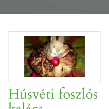
Húsvéti foszlós