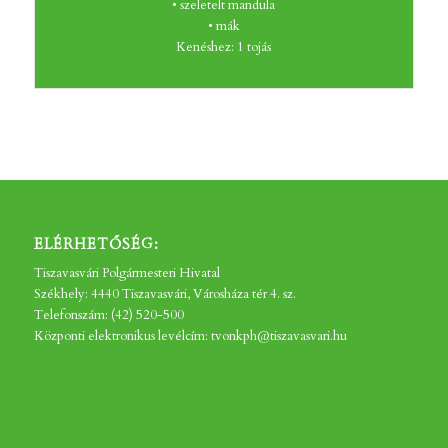
• szeletelt mandula
• mák
Kenéshez: 1 tojás
ELÉRHETŐSÉG:
Tiszavasvári Polgármesteri Hivatal
Székhely: 4440 Tiszavasvári, Városháza tér 4. sz.
Telefonszám: (42) 520-500
Központi elektronikus levélcím: tvonkph@tiszavasvari.hu