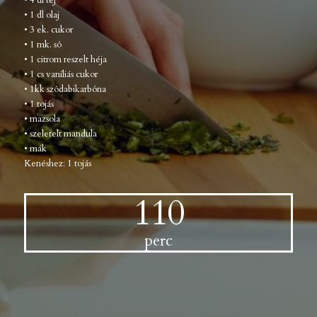
• 4 dl tej
• 1 dl olaj
• 3 ek. cukor
• 1 mk. só
• 1 citrom reszelt héja
• 1 cs vaníliás cukor
• 1kk szódabikarbóna
• 1 tojás
• mazsola
• szeletelt mandula
• mák
Kenéshez: 1 tojás
110
perc