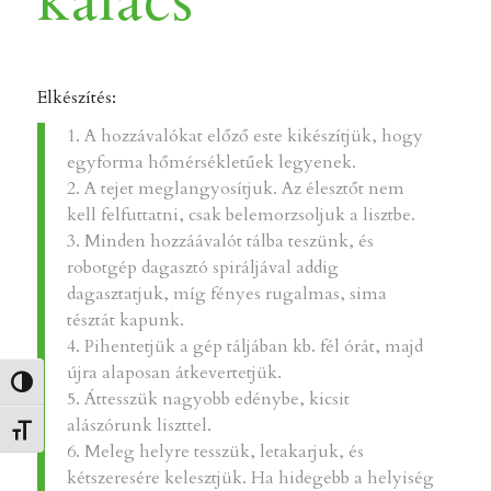
kalács
Elkészítés:
1. A hozzávalókat előző este kikészítjük, hogy
egyforma hőmérsékletűek legyenek.
2. A tejet meglangyosítjuk. Az élesztőt nem
kell felfuttatni, csak belemorzsoljuk a lisztbe.
3. Minden hozzáávalót tálba teszünk, és
robotgép dagasztó spiráljával addig
dagasztatjuk, míg fényes rugalmas, sima
tésztát kapunk.
4. Pihentetjük a gép táljában kb. fél órát, majd
újra alaposan átkevertetjük.
Nagy kontraszt váltása
5. Áttesszük nagyobb edénybe, kicsit
alászórunk liszttel.
Betűméret váltása
6. Meleg helyre tesszük, letakarjuk, és
kétszeresére kelesztjük. Ha hidegebb a helyiség