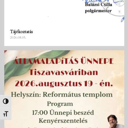
Tájékoztatás
2026.08.05.
Nagy kontraszt váltása
Betűméret váltása