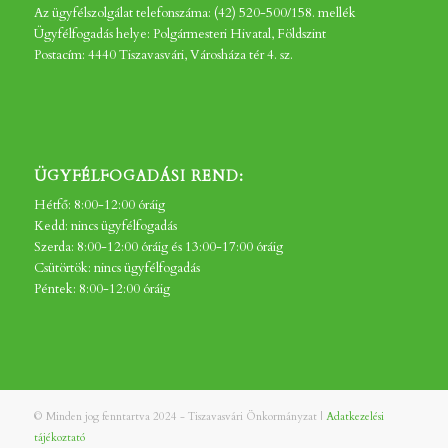
Az ügyfélszolgálat telefonszáma: (42) 520-500/158. mellék
Ügyfélfogadás helye: Polgármesteri Hivatal, Földszint
Postacím: 4440 Tiszavasvári, Városháza tér 4. sz.
ÜGYFÉLFOGADÁSI REND:
Hétfő: 8:00-12:00 óráig
Kedd: nincs ügyfélfogadás
Szerda: 8:00-12:00 óráig és 13:00-17:00 óráig
Csütörtök: nincs ügyfélfogadás
Péntek: 8:00-12:00 óráig
© Minden jog fenntartva 2024 - Tiszavasvári Önkormányzat |
Adatkezelési
tájékoztató