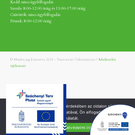
Kedd: nincs ügyfélfogadás
Szerda: 8:00-12:00 óráig és 13:00-17:00 óráig
Csütörtök: nincs ügyfélfogadás
Péntek: 8:00-12:00 óráig
© Minden jog fenntartva 2024 - Tiszavasvári Önkormányzat |
Adatkezelési
tájékoztató
A jobb felhasználói élmény érdekében az oldalon sütiket
használunk. Oldalunk használatával, Ön elfogadja a cookie-k
használatát.
Elfogadom
Adatvédelmi irányelvek