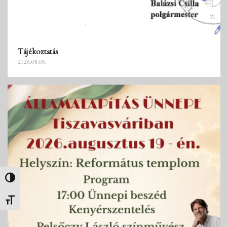
Tájékoztatás
2026.08.05.
Nagy kontraszt váltása
Betűméret váltása