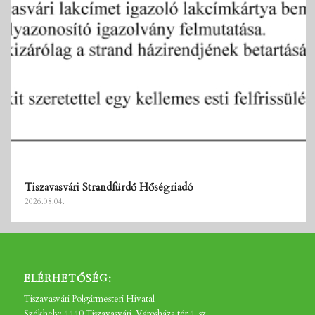
Tiszavasvári Strandfürdő Hőségriadó
2026.08.04.
ELÉRHETŐSÉG:
Tiszavasvári Polgármesteri Hivatal
Székhely: 4440 Tiszavasvári, Városháza tér 4. sz.