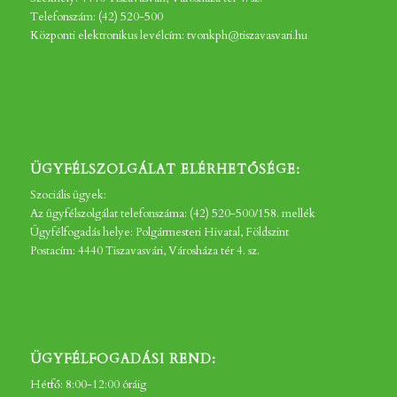
Telefonszám: (42) 520-500
Központi elektronikus levélcím: tvonkph@tiszavasvari.hu
ÜGYFÉLSZOLGÁLAT ELÉRHETŐSÉGE:
Szociális ügyek:
Az ügyfélszolgálat telefonszáma: (42) 520-500/158. mellék
Ügyfélfogadás helye: Polgármesteri Hivatal, Földszint
Postacím: 4440 Tiszavasvári, Városháza tér 4. sz.
ÜGYFÉLFOGADÁSI REND:
Hétfő: 8:00-12:00 óráig