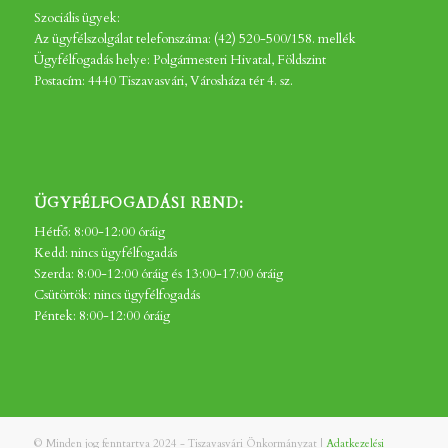
Szociális ügyek:
Az ügyfélszolgálat telefonszáma: (42) 520-500/158. mellék
Ügyfélfogadás helye: Polgármesteri Hivatal, Földszint
Postacím: 4440 Tiszavasvári, Városháza tér 4. sz.
ÜGYFÉLFOGADÁSI REND:
Hétfő: 8:00-12:00 óráig
Kedd: nincs ügyfélfogadás
Szerda: 8:00-12:00 óráig és 13:00-17:00 óráig
Csütörtök: nincs ügyfélfogadás
Péntek: 8:00-12:00 óráig
© Minden jog fenntartva 2024 - Tiszavasvári Önkormányzat |
Adatkezelési