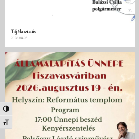
Tájékoztatás
2026.08.05.
Nagy kontraszt váltása
Betűméret váltása