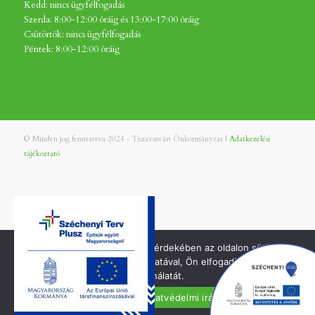
Kedd: nincs ügyfélfogadás
Szerda: 8:00-12:00 óráig és 13:00-17:00 óráig
Csütörtök: nincs ügyfélfogadás
Péntek: 8:00-12:00 óráig
© Minden jog fenntartva 2024 - Tiszavasvári Önkormányzat |
Adatkezelési
tájékoztató
A jobb felhasználói élmény érdekében az oldalon sütiket
használunk. Oldalunk használatával, Ön elfogadja a cookie-k
használatát.
Elfogadom
Adatvédelmi irányelvek