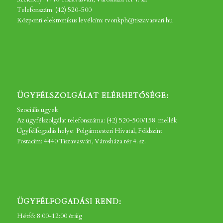
Telefonszám: (42) 520-500
Központi elektronikus levélcím: tvonkph@tiszavasvari.hu
ÜGYFÉLSZOLGÁLAT ELÉRHETŐSÉGE:
Szociális ügyek:
Az ügyfélszolgálat telefonszáma: (42) 520-500/158. mellék
Ügyfélfogadás helye: Polgármesteri Hivatal, Földszint
Postacím: 4440 Tiszavasvári, Városháza tér 4. sz.
ÜGYFÉLFOGADÁSI REND:
Hétfő: 8:00-12:00 óráig