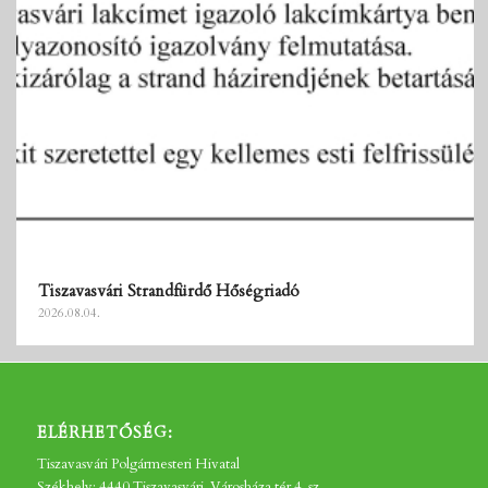
Tiszavasvári Strandfürdő Hőségriadó
2026.08.04.
ELÉRHETŐSÉG:
Tiszavasvári Polgármesteri Hivatal
Székhely: 4440 Tiszavasvári, Városháza tér 4. sz.