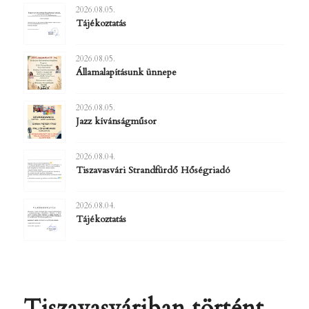
2026.08.05.
Tájékoztatás
2026.08.05.
Államalapításunk ünnepe
2026.08.05.
Jazz kívánságműsor
2026.08.04.
Tiszavasvári Strandfürdő Hőségriadó
2026.08.04.
Tájékoztatás
Tiszavasváriban történt