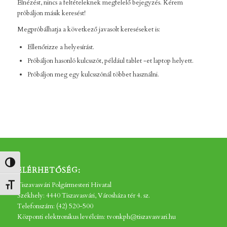
Elnézést, nincs a feltételeknek megfelelő bejegyzés. Kérem
próbáljon másik keresést!
Megpróbálhatja a következő javasolt kereséseket is:
Ellenőrizze a helyesírást.
Próbáljon hasonló kulcsszót, például tablet -et laptop helyett.
Próbáljon meg egy kulcsszónál többet használni.
Nagy kontraszt váltása
ELÉRHETŐSÉG:
Tiszavasvári Polgármesteri Hivatal
Betűméret váltása
Székhely: 4440 Tiszavasvári, Városháza tér 4. sz.
Telefonszám: (42) 520-500
Központi elektronikus levélcím: tvonkph@tiszavasvari.hu