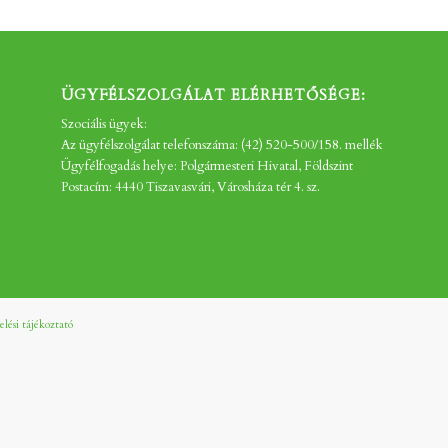
ÜGYFÉLSZOLGÁLAT ELÉRHETŐSÉGE:
Szociális ügyek:
Az ügyfélszolgálat telefonszáma: (42) 520-500/158. mellék
Ügyfélfogadás helye: Polgármesteri Hivatal, Földszint
Postacím: 4440 Tiszavasvári, Városháza tér 4. sz.
lési tájékoztató