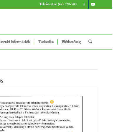
Telefonszám: (42) 520-500
asztási információk
Turisztika
Elérhetőség
US