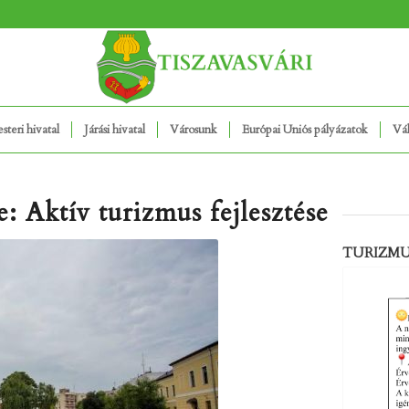
teri hivatal
Járási hivatal
Városunk
Európai Uniós pályázatok
Vál
e: Aktív turizmus fejlesztése
TURIZM