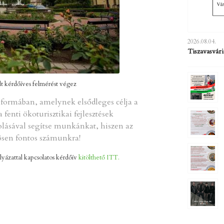
2026.08.04.
Tiszavasvár
 kérdőíves felmérést végez
ne formában, amelynek elsődleges célja a
fenti ökoturisztikai fejlesztések
olásával segítse munkánkat, hiszen az
nösen fontos számunkra!
lyázattal kapcsolatos kérdőív
kitölthető ITT.