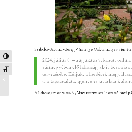
Szabolcs-Szatmár-Bereg Vármegye Önkormányzata ismételt
Nagy kontraszt váltása
2024. július 8. – augusztus 7. között onli
vármegyében élő lakosság aktív bevonása a 
Betűméret váltása
Jókedv és napsütés:
tervezésébe. Kérjük, a kérdések megválasz
strandkézilabdáztak
Ön tapasztalata, igénye és javaslata külö
Tiszavasváriban
A Lakosság részére szóló „Aktív turizmus fejlesztése” című pá