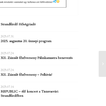
i Strandfürdő Hőségriadó
2025.07.31.
2025. augusztus 20. ünnepi program
2025.07.24.
XII. Zúzoslé főzőverseny Pálinkamustra benevezés
2025.07.24.
XII. Zúzoslé főzőverseny – Felhívás!
2025.07.14.
REPUBLIC – élő koncert a Tiszavasvári
Strandfürdőben