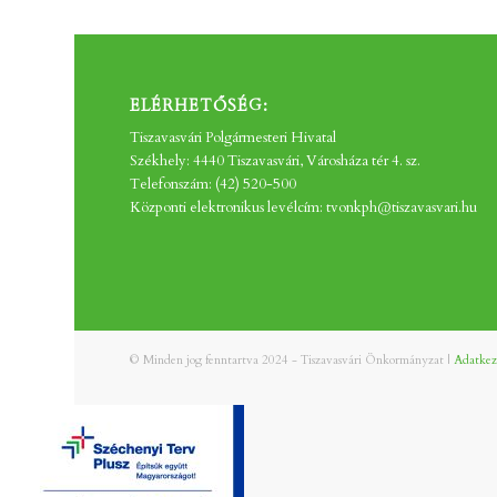
ELÉRHETŐSÉG:
Tiszavasvári Polgármesteri Hivatal
Székhely: 4440 Tiszavasvári, Városháza tér 4. sz.
Telefonszám: (42) 520-500
Központi elektronikus levélcím: tvonkph@tiszavasvari.hu
© Minden jog fenntartva 2024 - Tiszavasvári Önkormányzat |
Adatkeze