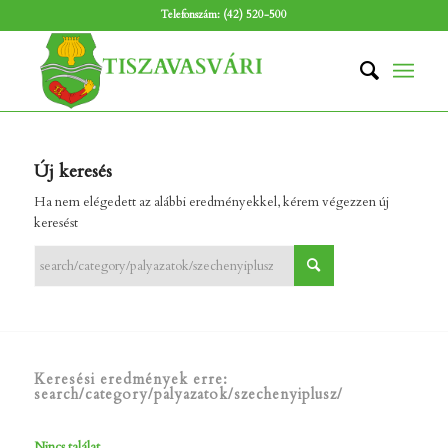
Telefonszám: (42) 520-500
Új keresés
Ha nem elégedett az alábbi eredményekkel, kérem végezzen új
keresést
Keresési eredmények erre:
search/category/palyazatok/szechenyiplusz/
Nincs találat