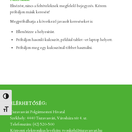
Elnézést, nincs a feltételeknek megfelelő bejegyzés. Kérem
próbáljon másik keresést!
Megpróbálhatja a következő javasolt kereséseket is:
Ellenőrizze a helyesírást.
Próbáljon hasonló kulcsszót, például tablet -et laptop helyett.
Próbáljon meg egy kulcsszónál többet használni.
Nagy kontraszt váltása
ELÉRHETŐSÉG:
Betűméret váltása
Tiszavasvári Polgármesteri Hivatal
Székhely: 4440 Tiszavasvári, Városháza tér 4. sz.
Telefonszám: (42) 520-500
Központi elektronikus levélcím: tvonkph@tiszavasvari.hu