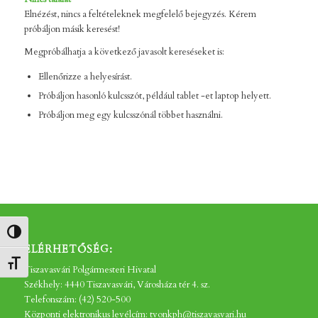
Elnézést, nincs a feltételeknek megfelelő bejegyzés. Kérem
próbáljon másik keresést!
Megpróbálhatja a következő javasolt kereséseket is:
Ellenőrizze a helyesírást.
Próbáljon hasonló kulcsszót, például tablet -et laptop helyett.
Próbáljon meg egy kulcsszónál többet használni.
Nagy kontraszt váltása
ELÉRHETŐSÉG:
Betűméret váltása
Tiszavasvári Polgármesteri Hivatal
Székhely: 4440 Tiszavasvári, Városháza tér 4. sz.
Telefonszám: (42) 520-500
Központi elektronikus levélcím: tvonkph@tiszavasvari.hu