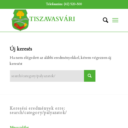
Telefonszám: (42) 520-500
Új keresés
Ha nem elégedett az alábbi eredményekkel, kérem végezzen új
keresést
Keresési eredmények erre:
search/category/palyazatok/
Nincs találat