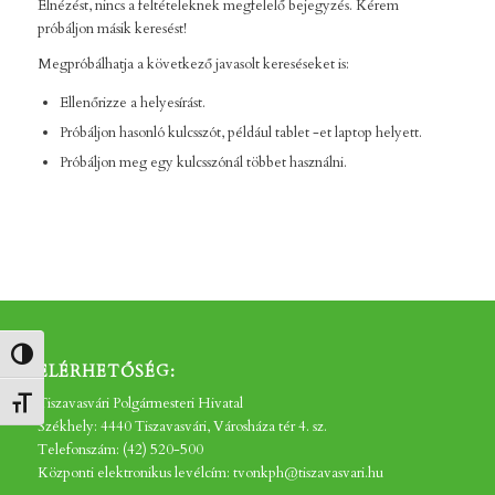
Elnézést, nincs a feltételeknek megfelelő bejegyzés. Kérem
próbáljon másik keresést!
Megpróbálhatja a következő javasolt kereséseket is:
Ellenőrizze a helyesírást.
Próbáljon hasonló kulcsszót, például tablet -et laptop helyett.
Próbáljon meg egy kulcsszónál többet használni.
Nagy kontraszt váltása
ELÉRHETŐSÉG:
Tiszavasvári Polgármesteri Hivatal
Betűméret váltása
Székhely: 4440 Tiszavasvári, Városháza tér 4. sz.
Telefonszám: (42) 520-500
Központi elektronikus levélcím: tvonkph@tiszavasvari.hu